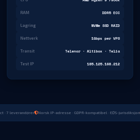
RAM
DDR5 ECC
Lagring
NVMe SSD RAID
Nettverk
1Gbps per VPS
Transit
Telenor · Altibox · Telia
Test IP
185.125.168.212
7 leverandører
Norsk IP-adresse · GDPR-kompatibel · EØS-jurisdiksjon
99%