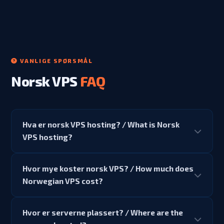
VANLIGE SPØRSMÅL
Norsk VPS
FAQ
Hva er norsk VPS hosting? / What is Norsk
VPS hosting?
Norsk VPS er en virtuell privat server i Norge — ved
Hvor mye koster norsk VPS? / How much does
Gigahost DC3, Sandefjord. Du får dedikerte AMD Ryzen-
Norwegian VPS cost?
kjerner, DDR5 RAM, NVMe SSD og 1Gbps oppling via
Telenor/Altibox. (English: Norwegian VPS is a virtual
Norsk VPS starter fra $5/måned (Fjord-planen: 1GB
private server physically located in Norway with
Hvor er serverne plassert? / Where are the
DDR5, 1 vKjerne, 15GB NVMe, 2TB båndbredde). Årsplaner
dedicated resources and full KVM virtualization.)