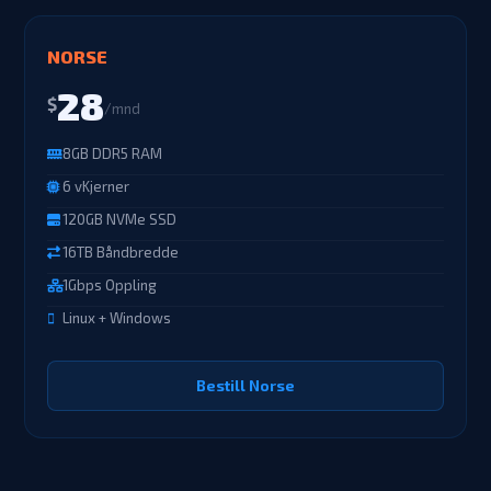
NORSE
28
$
/mnd
8GB DDR5 RAM
6 vKjerner
120GB NVMe SSD
16TB Båndbredde
1Gbps Oppling
Linux + Windows
Bestill Norse