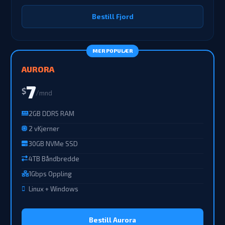
Bestill Fjord
MER POPULÆR
AURORA
7
$
/mnd
2GB DDR5 RAM
2 vKjerner
30GB NVMe SSD
4TB Båndbredde
1Gbps Oppling
Linux + Windows
Bestill Aurora