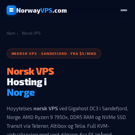
Norway
VPS
.com
Hjem
›
Norsk VPS
NORSK VPS · SANDEFJORD · FRA $5/MND
Norsk VPS
Hosting i
Norge
Høyytelses
norsk VPS
ved Gigahost DC3 i Sandefjord,
Norge. AMD Ryzen 9 7950x, DDR5 RAM og NVMe SSD.
Transit via Telenor, Altibox og Telia. Full KVM-
virtualisering med root-tilgang. Fra $5/måned.