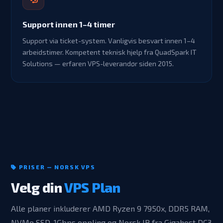
Support innen 1–4 timer
Support via ticket-system. Vanligvis besvart innen 1–4
arbeidstimer. Kompetent teknisk hjelp fra QuadSpark IT
Solutions — erfaren VPS-leverandør siden 2015.
PRISER — NORSK VPS
Velg din
VPS Plan
Alle planer inkluderer AMD Ryzen 9 7950x, DDR5 RAM,
NVMe SSD, 1Gbps oppling og Norsk IP fra Gigahost DC3