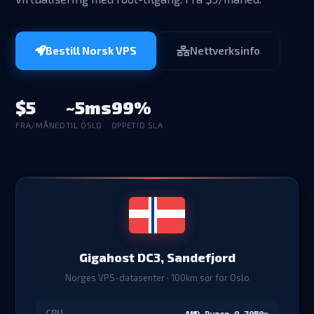
Bestill Norsk VPS
Nettverksinfo
$5
~5ms
99%
FRA/MÅNED
TIL OSLO
OPPETID SLA
Gigahost DC3, Sandefjord
Norges VPS-datasenter · 100km sør for Oslo
CPU
AMD Ryzen 9 7950x