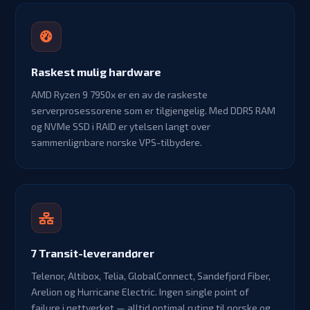
Raskest mulig hardware
AMD Ryzen 9 7950x er en av de raskeste
serverprosessorene som er tilgjengelig. Med DDR5 RAM
og NVMe SSD i RAID er ytelsen langt over
sammenlignbare norske VPS-tilbydere.
7 Transit-leverandører
Telenor, Altibox, Telia, GlobalConnect, Sandefjord Fiber,
Arelion og Hurricane Electric. Ingen single point of
failure i nettverket — alltid optimal ruting til norske og