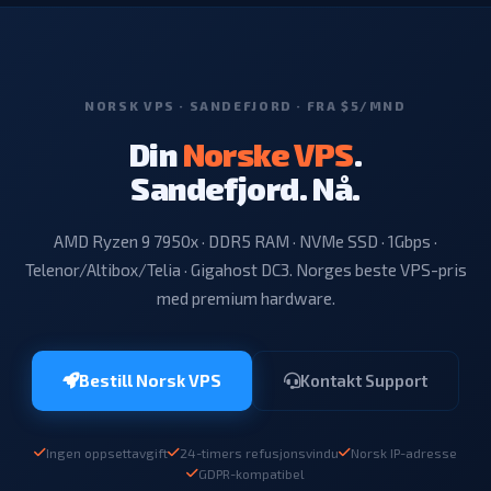
etter nedetiden.
NORSK VPS · SANDEFJORD · FRA $5/MND
Din
Norske VPS
.
Sandefjord. Nå.
AMD Ryzen 9 7950x · DDR5 RAM · NVMe SSD · 1Gbps ·
Telenor/Altibox/Telia · Gigahost DC3. Norges beste VPS-pris
med premium hardware.
Bestill Norsk VPS
Kontakt Support
Ingen oppsettavgift
24-timers refusjonsvindu
Norsk IP-adresse
GDPR-kompatibel