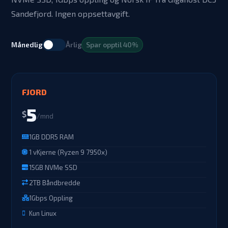
Sandefjord. Ingen oppsettavgift.
Månedlig
Årlig
Spar opptil 40%
FJORD
5
$
/mnd
1GB DDR5 RAM
1 vKjerne (Ryzen 9 7950x)
15GB NVMe SSD
2TB Båndbredde
1Gbps Oppling
Kun Linux