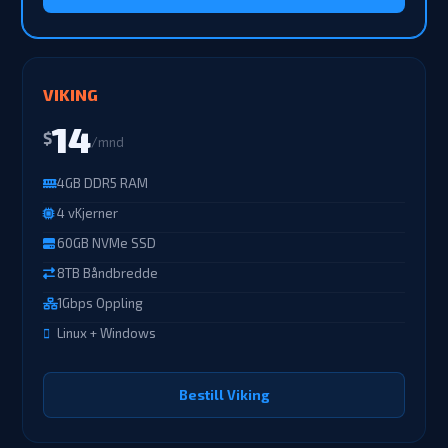
VIKING
14
$
/mnd
4GB DDR5 RAM
4 vKjerner
60GB NVMe SSD
8TB Båndbredde
1Gbps Oppling
Linux + Windows
Bestill Viking